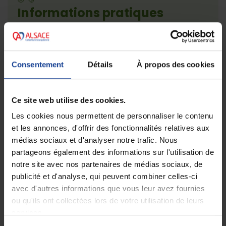
Informations pratiques
Le café infos se déroulera le 21 Novembre 2024
de 14 heures à 17 heures au lycée Roosevelt, 17
boulevard du président Roosevelt.
Consentement
Détails
À propos des cookies
Pour vous inscrire, deux choix :
Ce site web utilise des cookies.
Au lycée Roosevelt
Les cookies nous permettent de personnaliser le contenu
:
https://my.weezevent.com/adolescence-et-
et les annonces, d'offrir des fonctionnalités relatives aux
phenomenes-de-groupe-violents-
médias sociaux et d'analyser notre trafic. Nous
comprendre-pour-prendre-en-charge
partageons également des informations sur l'utilisation de
En visioconférence Zoom
notre site avec nos partenaires de médias sociaux, de
:
https://my.weezevent.com/adolescence-et-
publicité et d'analyse, qui peuvent combiner celles-ci
phenomenes-de-groupe-violents-v
avec d'autres informations que vous leur avez fournies
ou qu'ils ont collectées lors de votre utilisation de leurs
services.