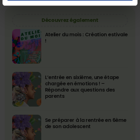
Découvrez également
Atelier du mois : Création estivale
!
L’entrée en sixième, une étape
chargée en émotions ! –
Répondre aux questions des
parents
Se préparer à la rentrée en 6ème
de son adolescent