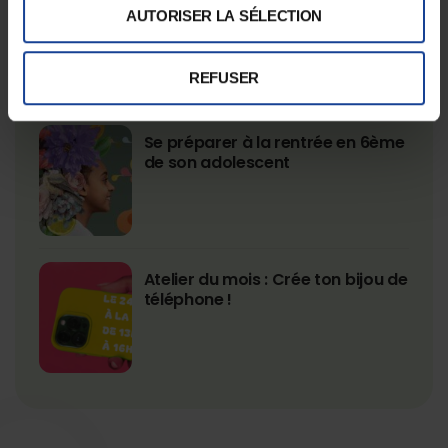
L’entrée en sixième, une étape
AUTORISER LA SÉLECTION
chargée en émotions ! –
Répondre aux questions des
parents
REFUSER
Se préparer à la rentrée en 6ème
de son adolescent
Atelier du mois : Crée ton bijou de
téléphone !