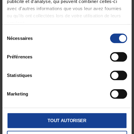
publicité et d'analyse, qui peuvent combiner celles-ci
avec d'autres informations que vous leur avez fournies
ou qu'ils ont collectées lors de votre utilisation de leurs
services.
Sélection
Nécessaires
du
consentement
Yannick CLAUDE
par
Chargé de développement
Préférences
Statistiques
Découvrez également
Atelier du mois : Création estivale
Marketing
!
TOUT AUTORISER