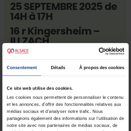
25 SEPTEMBRE 2025 de
14H à 17H
16 r Kingersheim –
ILLZACH
Inscriptions
Consentement
Détails
À propos des cookies
Ce site web utilise des cookies.
Les cookies nous permettent de personnaliser le contenu
PRÉCÉDENT
SUIVANT
et les annonces, d'offrir des fonctionnalités relatives aux
Une antenne de la Maison des Adolescents à Guebwiller !
Harcèlement et cyberharcèlement chez les jeunes en Alsace : Prévenir, comprendre et accompagner
médias sociaux et d'analyser notre trafic. Nous
partageons également des informations sur l'utilisation de
notre site avec nos partenaires de médias sociaux, de