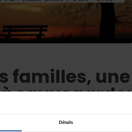
s familles, une
à sauvegarde
Détails
de systémie, nous vous proposons un voyage dans le dédale de