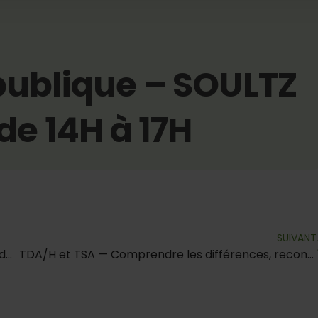
publique – SOULTZ
 de 14H à 17H
SUIVANT
La place des pères et la paternité au temps de l’adolescence.
TDA/H et TSA — Comprendre les différences, reconnaître les similitudes