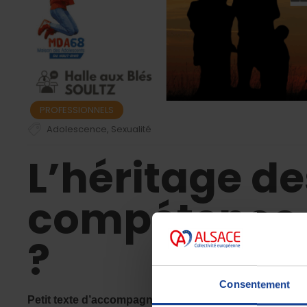
PROFESSIONNELS
Adolescence
,
Sexualité
L’héritage de
compétence 
?
Consentement
Petit texte d’accompagnement
: « Partant des notions 