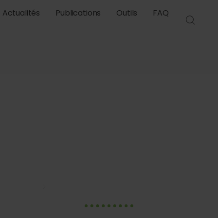
Actualités
Publications
Outils
FAQ
tage des famill
ence à sauveg
Actualités
L’héritage des familles, une compétence à sau