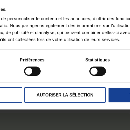
tème ouvert et dynamique qui ne cesse d’être en mouvement. Ent
ies.
t psychologiques, nous proposons de tracer des sillons dans le
s de la psychotraumatologie centrée compétences. Venez
e personnaliser le contenu et les annonces, d'offrir des fonctio
 pratiques favorisant des échanges autour de la réalité du conte
rafic. Nous partageons également des informations sur l'utilisati
nt inconsciente. »
, de publicité et d'analyse, qui peuvent combiner celles-ci avec
ils ont collectées lors de votre utilisation de leurs services.
oppement, thérapeute familial formé à l’approche centrée
Préférences
Statistiques
 des Adolescents du Haut-Rhin, thérapeute familial formé à
AUTORISER LA SÉLECTION