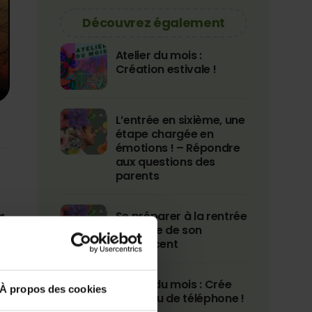
Découvrez également
Atelier du mois :
Création estivale !
L’entrée en sixième, une
étape chargée en
émotions ! – Répondre
aux questions des
parents
r
Se préparer à la rentrée
en 6ème de son
adolescent
Atelier du mois : Crée
À propos des cookies
ton bijou de téléphone !
s