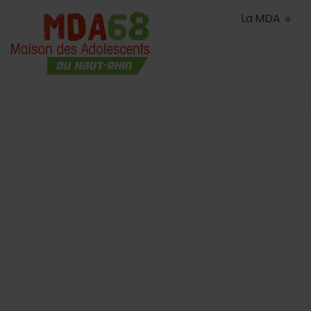
La MDA
L’héri
compét
Accueil