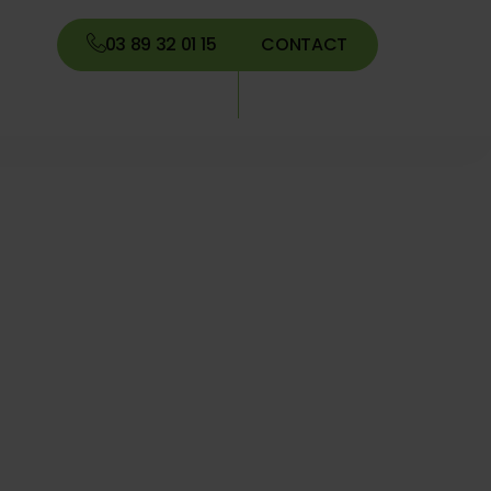
03 89 32 01 15
CONTACT
es, une
arder ?
vegarder ?