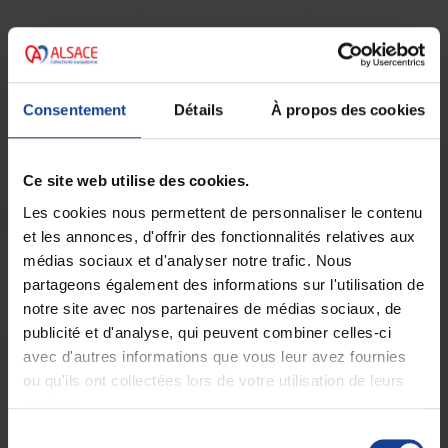
Consentement
Détails
À propos des cookies
Ce site web utilise des cookies.
Les cookies nous permettent de personnaliser le contenu
et les annonces, d'offrir des fonctionnalités relatives aux
médias sociaux et d'analyser notre trafic. Nous
Restez informé
partageons également des informations sur l'utilisation de
notre site avec nos partenaires de médias sociaux, de
Vous souhaitez être informé des actualités de la
publicité et d'analyse, qui peuvent combiner celles-ci
Maison des Adolescents du Haut-Rhin
?
avec d'autres informations que vous leur avez fournies
Abonnez-vous !
ou qu'ils ont collectées lors de votre utilisation de leurs
services.
Je m'inscris
Sélection