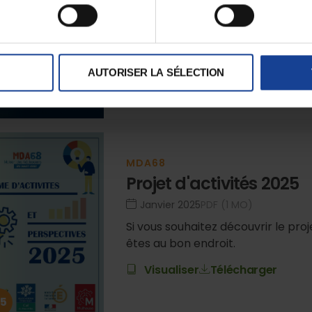
épreuve depuis la crise sanitaire
Visualiser
Télécharger
AUTORISER LA SÉLECTION
24
MDA68
Projet d'activités 2025
janvier 2025
PDF (1 MO)
Si vous souhaitez découvrir le pro
êtes au bon endroit.
Visualiser
Télécharger
5