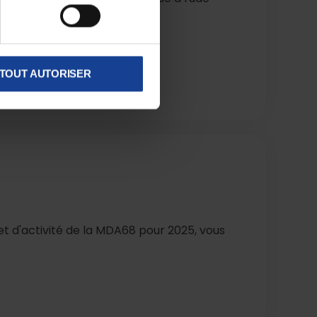
 et que ce constat perdure…
TOUT AUTORISER
jet d'activité de la MDA68 pour 2025, vous