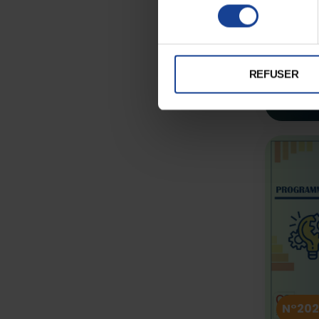
consentement
REFUSER
N°20
N°202