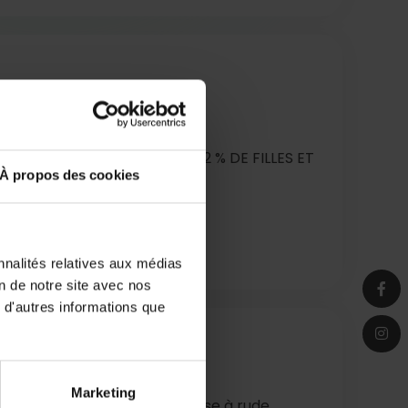
marienne - 2024
est 230 JEUNES ACCUEILLIS, 62 % DE FILLES ET
À propos des cookies
ONSTATÉ EST DE 14,5 ANS
nnalités relatives aux médias
on de notre site avec nos
 d'autres informations que
Marketing
ntale des adolescents est mise à rude