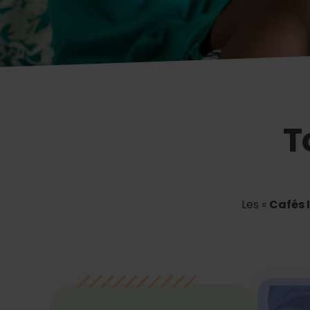
T
Les «
Cafés 