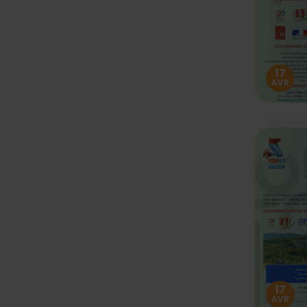
17
AVR
17
AVR