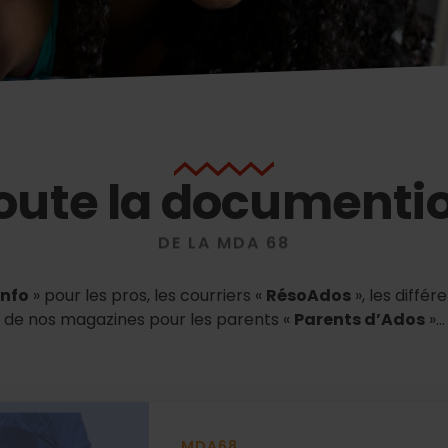
oute la documenti
DE LA MDA 68
Info
» pour les pros, les courriers «
RésoAdos
», les différ
de nos magazines pour les parents «
Parents d’Ados
»…
MDA68