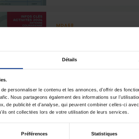
MDA68
Infos clés antenne col
avril 2025
PDF (4 MO)
En 2024, l'antenne colmarienne c'
Détails
38 % DE GARCONS, L'AGE MOYEN C
Visualiser
Télécharger
ies.
e personnaliser le contenu et les annonces, d'offrir des fonctio
rafic. Nous partageons également des informations sur l'utilisati
, de publicité et d'analyse, qui peuvent combiner celles-ci avec
ils ont collectées lors de votre utilisation de leurs services.
MDA68
mars 2025
PDF (6 MO)
Préférences
Statistiques
Nous savons tous que la santé me