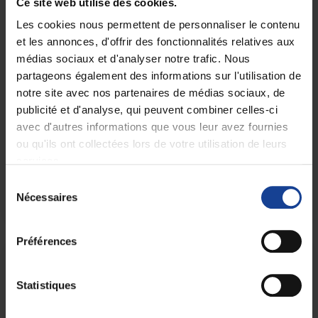
Ce site web utilise des cookies.
Des profils plus variés qu’il n’y paraît ! Le
Les cookies nous permettent de personnaliser le contenu
TDA/H (Trouble du déficit de l’attention avec
et les annonces, d'offrir des fonctionnalités relatives aux
ou sans hyperactivité) est un sujet qui fait
médias sociaux et d'analyser notre trafic. Nous
couler beaucoup d’encre dans les médias.
partageons également des informations sur l'utilisation de
Avec l’évolution des connaissances sur le
notre site avec nos partenaires de médias sociaux, de
sujet, nous identifions de plus en plus
publicité et d'analyse, qui peuvent combiner celles-ci
d’enfants, adolescents ou adultes qui en sont
avec d'autres informations que vous leur avez fournies
atteints. Ce trouble a un nom bien peu
ou qu'ils ont collectées lors de votre utilisation de leurs
adapté, car il ne concerne en réalité pas que
services.
les aspects d’attention et d’hyperactivité...
Sélection
Visualiser
Télécharger
Nécessaires
du
consentement
Préférences
Statistiques