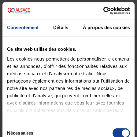
Consentement
Détails
À propos des cookies
Ce site web utilise des cookies.
Les cookies nous permettent de personnaliser le contenu
et les annonces, d'offrir des fonctionnalités relatives aux
Restez informé
médias sociaux et d'analyser notre trafic. Nous
partageons également des informations sur l'utilisation de
Vous souhaitez être informé des actualités de la
notre site avec nos partenaires de médias sociaux, de
Maison des Adolescents du Haut-Rhin
?
publicité et d'analyse, qui peuvent combiner celles-ci
Abonnez-vous !
avec d'autres informations que vous leur avez fournies
ou qu'ils ont collectées lors de votre utilisation de leurs
Je m'inscris
services.
Sélection
Nécessaires
du