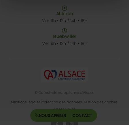
Altkirch
Mer 9h ‣ 12h / 14h ‣ 18h
Guebwiller
Mer 9h ‣ 12h / 14h ‣ 18h
© Collectivité européenne d’Alsace
Mentions légales
Protection des données
Gestion des cookies
Accessibilité
NOUS APPELER
CONTACT