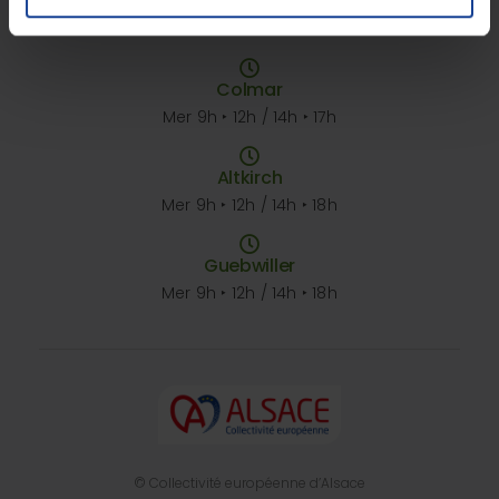
Jeu 8h ‣ 12h / 13h ‣ 17h
Ven 9h ‣ 12h / 12h30 ‣ 16h
Colmar
Mer 9h ‣ 12h / 14h ‣ 17h
Altkirch
Mer 9h ‣ 12h / 14h ‣ 18h
Guebwiller
Mer 9h ‣ 12h / 14h ‣ 18h
© Collectivité européenne d’Alsace