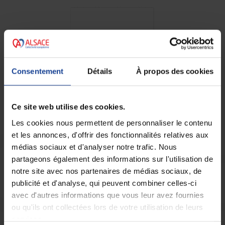
Consentement
Détails
À propos des cookies
Ce site web utilise des cookies.
Les cookies nous permettent de personnaliser le contenu
et les annonces, d'offrir des fonctionnalités relatives aux
médias sociaux et d'analyser notre trafic. Nous
partageons également des informations sur l'utilisation de
Restez informé
notre site avec nos partenaires de médias sociaux, de
publicité et d'analyse, qui peuvent combiner celles-ci
avec d'autres informations que vous leur avez fournies
Vous souhaitez être informé des actualités de la
ou qu'ils ont collectées lors de votre utilisation de leurs
Maison des Adolescents du Haut-Rhin
?
services.
Abonnez-vous !