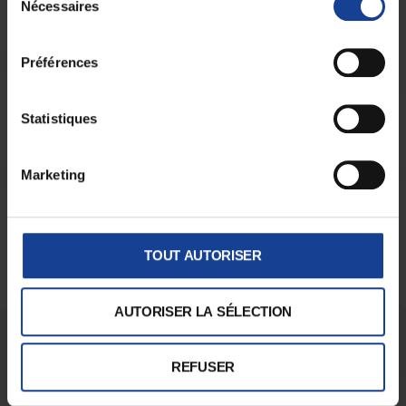
Nécessaires
du
consentement
Préférences
Restez informé
Statistiques
Vous souhaitez être informé des actualités de la
Marketing
Maison des Adolescents du Haut-Rhin
?
Abonnez-vous !
Je m'inscris
TOUT AUTORISER
AUTORISER LA SÉLECTION
REFUSER