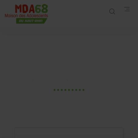
L’angoisse, on en
parle ?
Accueil
Publications
L’angoisse, on en parle ?
26 Jan. 2024