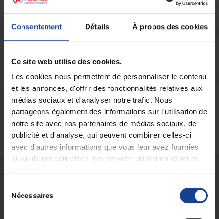
Consentement
Détails
À propos des cookies
Restez informé
Ce site web utilise des cookies.
Vous souhaitez être informé des actualités de la
Les cookies nous permettent de personnaliser le contenu
Maison des Adolescents du Haut-Rhin
?
et les annonces, d'offrir des fonctionnalités relatives aux
Abonnez-vous !
médias sociaux et d'analyser notre trafic. Nous
partageons également des informations sur l'utilisation de
Je m'inscris
notre site avec nos partenaires de médias sociaux, de
publicité et d'analyse, qui peuvent combiner celles-ci
avec d'autres informations que vous leur avez fournies
ou qu'ils ont collectées lors de votre utilisation de leurs
services.
Sélection
Nécessaires
du
consentement