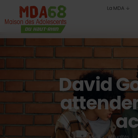
La MDA
David Go
attendent
ac
Accueil
Actualités