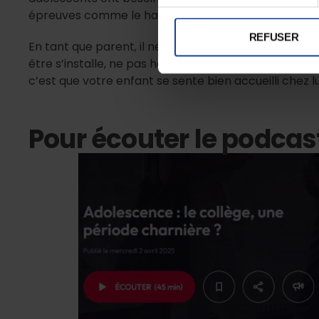
épreuves comme le harcèlement scolaire ou le mal-êt
REFUSER
En tant que parent, il ne s’agit pas d’avoir réponse à t
être s’installe, ne pas hésiter à consulter un profess
c’est que votre enfant se sente bien accueilli chez lui
Pour écouter le podcast