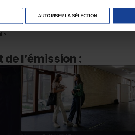
re lié à leur image ou à leur place dans le groupe.
AUTORISER LA SÉLECTION
out, mais d’être là, ouvert, attentif, disponible. Et si le ma
ionnel. « Ce qui compte le plus, rappelle David Gourion,
. »
 de l’émission :