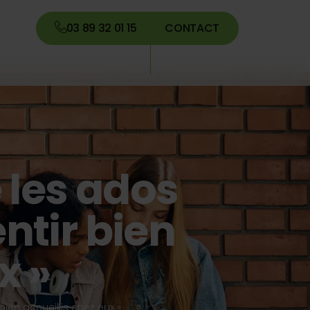
03 89 32 01 15
CONTACT
 les ados
entir bien
x »
bien accueillis chez eux »