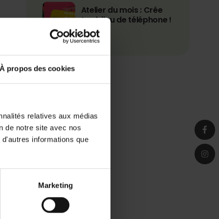
Atelier du mois : Crée
ton bijou de téléphone !
d
À propos des cookies
où
nnalités relatives aux médias
on de notre site avec nos
 d'autres informations que
s,
Marketing