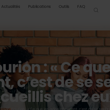
Actualités
Publications
Outils
FAQ
urion : « Ce que
, c’est de se s
cueillis chez eu
David Gourion : « Ce que les ados attendent, c’est de se sentir 