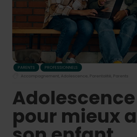
PARENTS
PROFESSIONNELS
Accompagnement
,
Adolescence
,
Parentalité
,
Parents
Adolescence
pour mieux 
son enfant